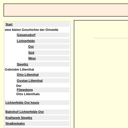
Start
eine kleine Geschichte der Ortsteile
Giesensdorf
Lichterfelde
Ost
Süd
West
Steglitz
Gebrüder Lilienthal
Otto Lilienthal
Gustav Lilienthal
Der
Fliegeberg
Otto Lilienthals
Lichterfelde Ost heute
Bahnhof Lichterfelde Ost
Kraftwerk Steglitz
Straßenbahn