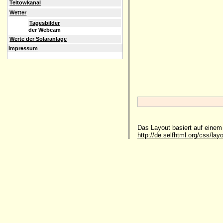
Teltowkanal
Wetter
Tagesbilder
der Webcam
Werte der Solaranlage
Impressum
Das Layout basiert auf eine
http://de.selfhtml.org/css/lay