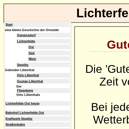
Lichterf
Start
eine kleine Geschichte der Ortsteile
Giesensdorf
Gute
Lichterfelde
Ost
Süd
West
Die 'Gut
Steglitz
Gebrüder Lilienthal
Otto Lilienthal
Zeit 
Gustav Lilienthal
Der
Fliegeberg
Otto Lilienthals
Bei jed
Lichterfelde Ost heute
Bahnhof Lichterfelde Ost
Wetterb
Kraftwerk Steglitz
Straßenbahn