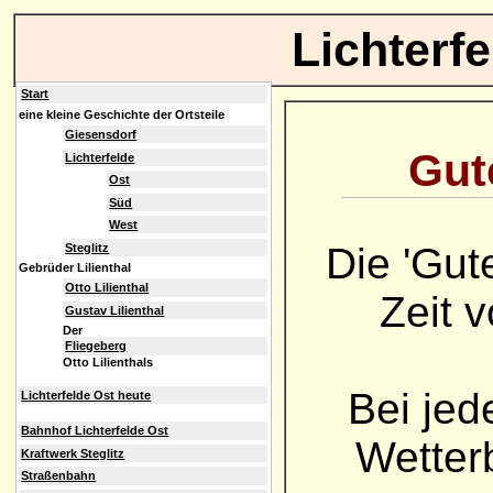
Lichterf
Start
eine kleine Geschichte der Ortsteile
Giesensdorf
Gute
Lichterfelde
Ost
Süd
West
Die 'Gut
Steglitz
Gebrüder Lilienthal
Otto Lilienthal
Zeit 
Gustav Lilienthal
Der
Fliegeberg
Otto Lilienthals
Bei jed
Lichterfelde Ost heute
Bahnhof Lichterfelde Ost
Wetterb
Kraftwerk Steglitz
Straßenbahn