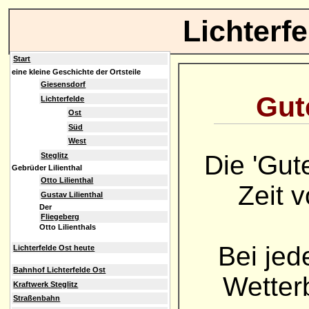
Lichterf
Start
eine kleine Geschichte der Ortsteile
Giesensdorf
Gute
Lichterfelde
Ost
Süd
West
Die 'Gut
Steglitz
Gebrüder Lilienthal
Otto Lilienthal
Zeit 
Gustav Lilienthal
Der
Fliegeberg
Otto Lilienthals
Bei jed
Lichterfelde Ost heute
Bahnhof Lichterfelde Ost
Wetterb
Kraftwerk Steglitz
Straßenbahn