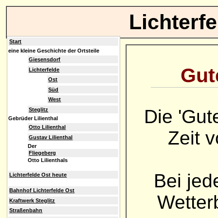
Lichterf
Start
eine kleine Geschichte der Ortsteile
Giesensdorf
Gute
Lichterfelde
Ost
Süd
West
Die 'Gut
Steglitz
Gebrüder Lilienthal
Otto Lilienthal
Zeit 
Gustav Lilienthal
Der
Fliegeberg
Otto Lilienthals
Bei jed
Lichterfelde Ost heute
Bahnhof Lichterfelde Ost
Wetterb
Kraftwerk Steglitz
Straßenbahn