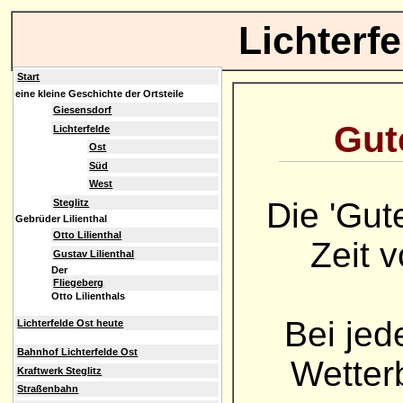
Lichterf
Start
eine kleine Geschichte der Ortsteile
Giesensdorf
Gute
Lichterfelde
Ost
Süd
West
Die 'Gut
Steglitz
Gebrüder Lilienthal
Otto Lilienthal
Zeit 
Gustav Lilienthal
Der
Fliegeberg
Otto Lilienthals
Bei jed
Lichterfelde Ost heute
Bahnhof Lichterfelde Ost
Wetterb
Kraftwerk Steglitz
Straßenbahn