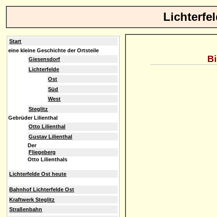
Lichterfe
Start
eine kleine Geschichte der Ortsteile
Bi
Giesensdorf
Lichterfelde
Ost
Süd
West
Steglitz
Gebrüder Lilienthal
Otto Lilienthal
Gustav Lilienthal
Der
Fliegeberg
Otto Lilienthals
Lichterfelde Ost heute
Bahnhof Lichterfelde Ost
Kraftwerk Steglitz
Straßenbahn