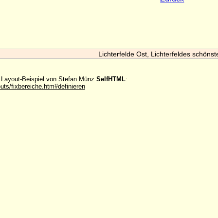
Lichterfelde Ost, Lichterfeldes schönst
m Layout-Beispiel von Stefan Münz
SelfHTML
:
outs/fixbereiche.htm#definieren