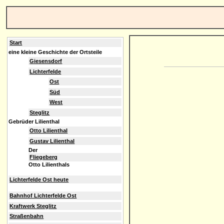
Start
eine kleine Geschichte der Ortsteile
Giesensdorf
Lichterfelde
Ost
Süd
West
Steglitz
Gebrüder Lilienthal
Otto Lilienthal
Gustav Lilienthal
Der
Fliegeberg
Otto Lilienthals
Lichterfelde Ost heute
Bahnhof Lichterfelde Ost
Kraftwerk Steglitz
Straßenbahn