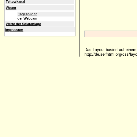
Teltowkanal
Wetter
Tagesbilder
der Webcam
Werte der Solaranlage
Impressum
Das Layout basiert auf eine
http://de.selfhtml.org/css/lay