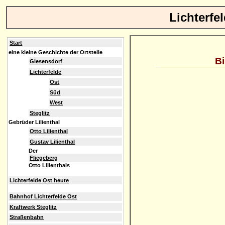
Lichterfe
Start
eine kleine Geschichte der Ortsteile
Bi
Giesensdorf
Lichterfelde
Ost
Süd
West
Steglitz
Gebrüder Lilienthal
Otto Lilienthal
Gustav Lilienthal
Der
Fliegeberg
Otto Lilienthals
Lichterfelde Ost heute
Bahnhof Lichterfelde Ost
Kraftwerk Steglitz
Straßenbahn