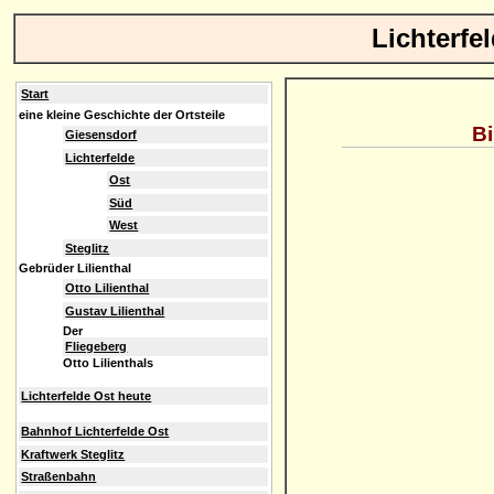
Lichterfe
Start
eine kleine Geschichte der Ortsteile
Bi
Giesensdorf
Lichterfelde
Ost
Süd
West
Steglitz
Gebrüder Lilienthal
Otto Lilienthal
Gustav Lilienthal
Der
Fliegeberg
Otto Lilienthals
Lichterfelde Ost heute
Bahnhof Lichterfelde Ost
Kraftwerk Steglitz
Straßenbahn