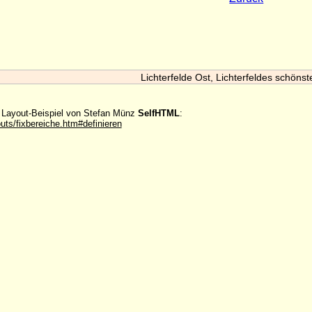
Lichterfelde Ost, Lichterfeldes schönst
m Layout-Beispiel von Stefan Münz
SelfHTML
:
outs/fixbereiche.htm#definieren