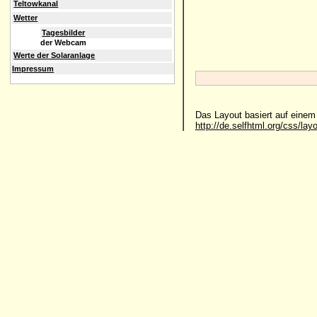
Teltowkanal
Wetter
Tagesbilder
der Webcam
Werte der Solaranlage
Impressum
Das Layout basiert auf eine
http://de.selfhtml.org/css/lay