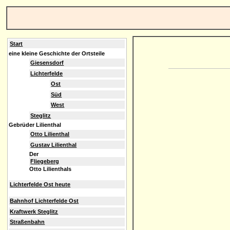
Start
eine kleine Geschichte der Ortsteile
Giesensdorf
Lichterfelde
Ost
Süd
West
Steglitz
Gebrüder Lilienthal
Otto Lilienthal
Gustav Lilienthal
Der
Fliegeberg
Otto Lilienthals
Lichterfelde Ost heute
Bahnhof Lichterfelde Ost
Kraftwerk Steglitz
Straßenbahn