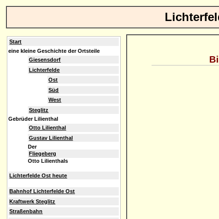
Lichterfe
Start
eine kleine Geschichte der Ortsteile
Bi
Giesensdorf
Lichterfelde
Ost
Süd
West
Steglitz
Gebrüder Lilienthal
Otto Lilienthal
Gustav Lilienthal
Der
Fliegeberg
Otto Lilienthals
Lichterfelde Ost heute
Bahnhof Lichterfelde Ost
Kraftwerk Steglitz
Straßenbahn