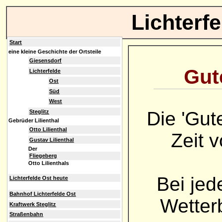
Lichterf
Start
eine kleine Geschichte der Ortsteile
Giesensdorf
Gute
Lichterfelde
Ost
Süd
West
Die 'Gut
Steglitz
Gebrüder Lilienthal
Otto Lilienthal
Zeit 
Gustav Lilienthal
Der
Fliegeberg
Otto Lilienthals
Bei jed
Lichterfelde Ost heute
Bahnhof Lichterfelde Ost
Wetterb
Kraftwerk Steglitz
Straßenbahn