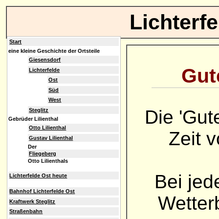
Lichterf
Start
eine kleine Geschichte der Ortsteile
Giesensdorf
Gute
Lichterfelde
Ost
Süd
West
Die 'Gut
Steglitz
Gebrüder Lilienthal
Otto Lilienthal
Zeit 
Gustav Lilienthal
Der
Fliegeberg
Otto Lilienthals
Bei jed
Lichterfelde Ost heute
Bahnhof Lichterfelde Ost
Wetterb
Kraftwerk Steglitz
Straßenbahn