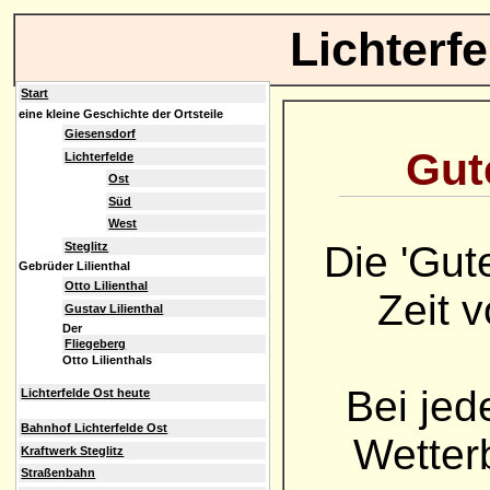
Lichterf
Start
eine kleine Geschichte der Ortsteile
Giesensdorf
Gute
Lichterfelde
Ost
Süd
West
Die 'Gut
Steglitz
Gebrüder Lilienthal
Otto Lilienthal
Zeit 
Gustav Lilienthal
Der
Fliegeberg
Otto Lilienthals
Bei jed
Lichterfelde Ost heute
Bahnhof Lichterfelde Ost
Wetterb
Kraftwerk Steglitz
Straßenbahn