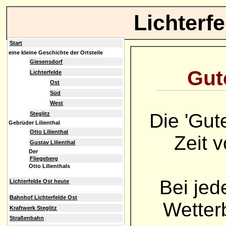
Lichterf
Start
eine kleine Geschichte der Ortsteile
Giesensdorf
Gute
Lichterfelde
Ost
Süd
West
Die 'Gut
Steglitz
Gebrüder Lilienthal
Otto Lilienthal
Zeit 
Gustav Lilienthal
Der
Fliegeberg
Otto Lilienthals
Bei jed
Lichterfelde Ost heute
Bahnhof Lichterfelde Ost
Wetterb
Kraftwerk Steglitz
Straßenbahn