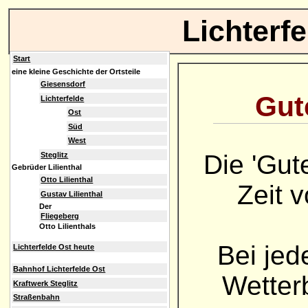
Lichterf
Start
eine kleine Geschichte der Ortsteile
Giesensdorf
Gute
Lichterfelde
Ost
Süd
West
Die 'Gut
Steglitz
Gebrüder Lilienthal
Otto Lilienthal
Zeit 
Gustav Lilienthal
Der
Fliegeberg
Otto Lilienthals
Bei jed
Lichterfelde Ost heute
Bahnhof Lichterfelde Ost
Wetterb
Kraftwerk Steglitz
Straßenbahn