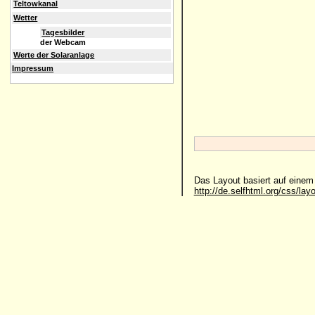
Teltowkanal
Wetter
Tagesbilder
der Webcam
Werte der Solaranlage
Impressum
Das Layout basiert auf eine
http://de.selfhtml.org/css/lay