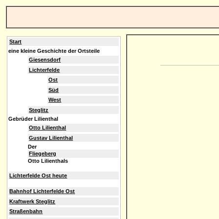
Start
eine kleine Geschichte der Ortsteile
Giesensdorf
Lichterfelde
Ost
Süd
West
Steglitz
Gebrüder Lilienthal
Otto Lilienthal
Gustav Lilienthal
Der
Fliegeberg
Otto Lilienthals
Lichterfelde Ost heute
Bahnhof Lichterfelde Ost
Kraftwerk Steglitz
Straßenbahn