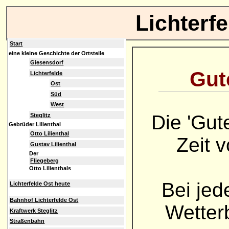
Lichterf
Start
eine kleine Geschichte der Ortsteile
Giesensdorf
Gute
Lichterfelde
Ost
Süd
West
Die 'Gut
Steglitz
Gebrüder Lilienthal
Otto Lilienthal
Zeit 
Gustav Lilienthal
Der
Fliegeberg
Otto Lilienthals
Bei jed
Lichterfelde Ost heute
Bahnhof Lichterfelde Ost
Wetterb
Kraftwerk Steglitz
Straßenbahn