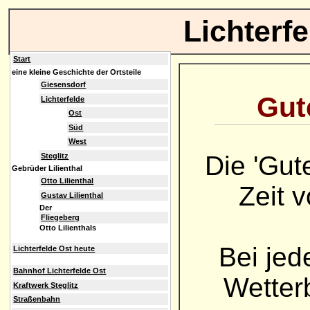
Lichterf
Start
eine kleine Geschichte der Ortsteile
Giesensdorf
Gute
Lichterfelde
Ost
Süd
West
Die 'Gut
Steglitz
Gebrüder Lilienthal
Otto Lilienthal
Zeit 
Gustav Lilienthal
Der
Fliegeberg
Otto Lilienthals
Bei jed
Lichterfelde Ost heute
Bahnhof Lichterfelde Ost
Wetterb
Kraftwerk Steglitz
Straßenbahn