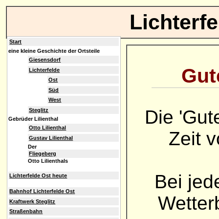
Lichterf
Start
eine kleine Geschichte der Ortsteile
Giesensdorf
Gute
Lichterfelde
Ost
Süd
West
Die 'Gut
Steglitz
Gebrüder Lilienthal
Otto Lilienthal
Zeit 
Gustav Lilienthal
Der
Fliegeberg
Otto Lilienthals
Bei jed
Lichterfelde Ost heute
Bahnhof Lichterfelde Ost
Wetterb
Kraftwerk Steglitz
Straßenbahn