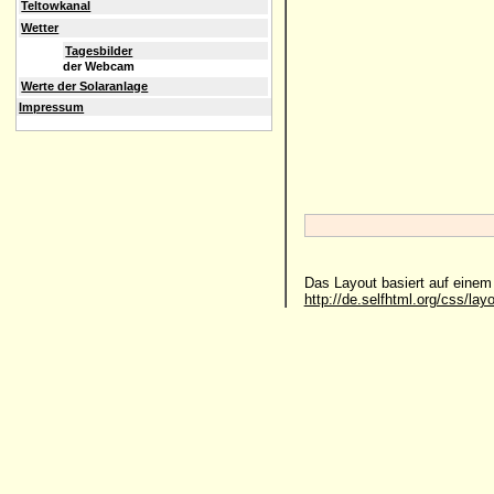
Teltowkanal
Wetter
Tagesbilder
der Webcam
Werte der Solaranlage
Impressum
Das Layout basiert auf eine
http://de.selfhtml.org/css/lay