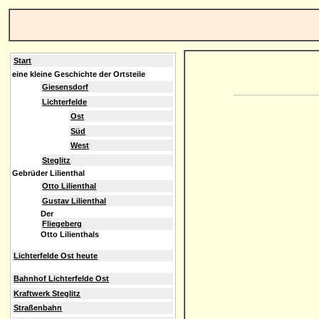
Start
eine kleine Geschichte der Ortsteile
Giesensdorf
Lichterfelde
Ost
Süd
West
Steglitz
Gebrüder Lilienthal
Otto Lilienthal
Gustav Lilienthal
Der
Fliegeberg
Otto Lilienthals
Lichterfelde Ost heute
Bahnhof Lichterfelde Ost
Kraftwerk Steglitz
Straßenbahn