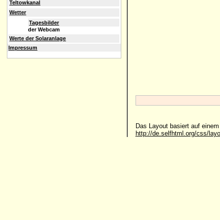
Teltowkanal
Wetter
Tagesbilder
der Webcam
Werte der Solaranlage
Impressum
Das Layout basiert auf eine
http://de.selfhtml.org/css/lay