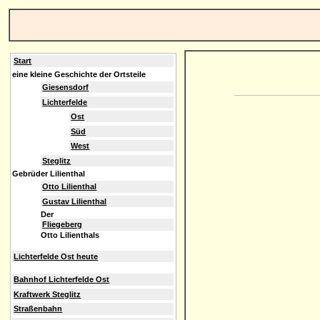
Start
eine kleine Geschichte der Ortsteile
Giesensdorf
Lichterfelde
Ost
Süd
West
Steglitz
Gebrüder Lilienthal
Otto Lilienthal
Gustav Lilienthal
Der
Fliegeberg
Otto Lilienthals
Lichterfelde Ost heute
Bahnhof Lichterfelde Ost
Kraftwerk Steglitz
Straßenbahn