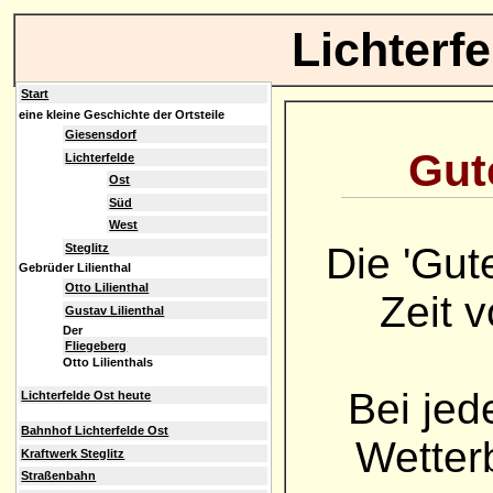
Lichterf
Start
eine kleine Geschichte der Ortsteile
Giesensdorf
Gute
Lichterfelde
Ost
Süd
West
Die 'Gut
Steglitz
Gebrüder Lilienthal
Otto Lilienthal
Zeit 
Gustav Lilienthal
Der
Fliegeberg
Otto Lilienthals
Bei jed
Lichterfelde Ost heute
Bahnhof Lichterfelde Ost
Wetterb
Kraftwerk Steglitz
Straßenbahn