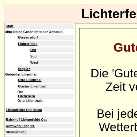
Lichterf
Start
eine kleine Geschichte der Ortsteile
Giesensdorf
Gute
Lichterfelde
Ost
Süd
West
Die 'Gut
Steglitz
Gebrüder Lilienthal
Otto Lilienthal
Zeit 
Gustav Lilienthal
Der
Fliegeberg
Otto Lilienthals
Bei jed
Lichterfelde Ost heute
Bahnhof Lichterfelde Ost
Wetterb
Kraftwerk Steglitz
Straßenbahn