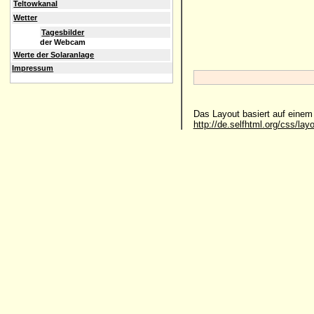
Teltowkanal
Wetter
Tagesbilder
der Webcam
Werte der Solaranlage
Impressum
Das Layout basiert auf eine
http://de.selfhtml.org/css/lay