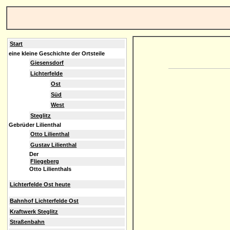
Start
eine kleine Geschichte der Ortsteile
Giesensdorf
Lichterfelde
Ost
Süd
West
Steglitz
Gebrüder Lilienthal
Otto Lilienthal
Gustav Lilienthal
Der
Fliegeberg
Otto Lilienthals
Lichterfelde Ost heute
Bahnhof Lichterfelde Ost
Kraftwerk Steglitz
Straßenbahn