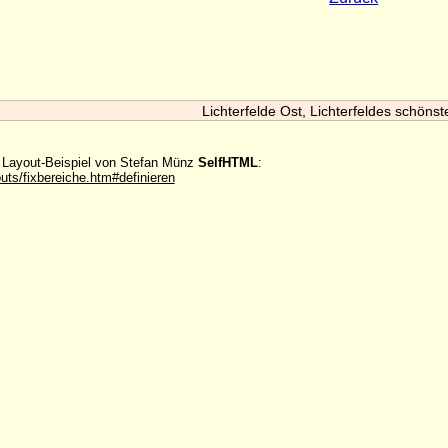
Lichterfelde Ost, Lichterfeldes schönst
m Layout-Beispiel von Stefan Münz
SelfHTML
:
outs/fixbereiche.htm#definieren