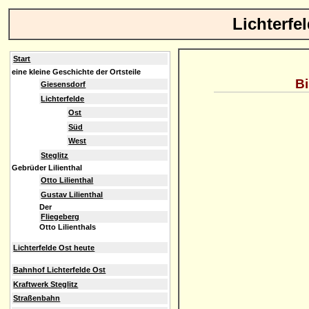
Lichterfe
Start
eine kleine Geschichte der Ortsteile
Bi
Giesensdorf
Lichterfelde
Ost
Süd
West
Steglitz
Gebrüder Lilienthal
Otto Lilienthal
Gustav Lilienthal
Der
Fliegeberg
Otto Lilienthals
Lichterfelde Ost heute
Bahnhof Lichterfelde Ost
Kraftwerk Steglitz
Straßenbahn