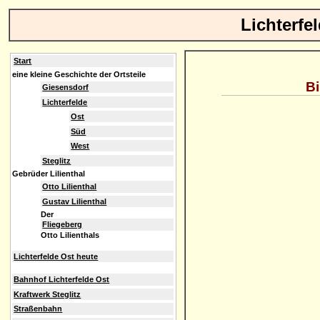
Lichterfe
Start
eine kleine Geschichte der Ortsteile
Bi
Giesensdorf
Lichterfelde
Ost
Süd
West
Steglitz
Gebrüder Lilienthal
Otto Lilienthal
Gustav Lilienthal
Der
Fliegeberg
Otto Lilienthals
Lichterfelde Ost heute
Bahnhof Lichterfelde Ost
Kraftwerk Steglitz
Straßenbahn