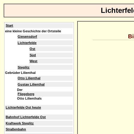
Lichterfe
Start
eine kleine Geschichte der Ortsteile
Bi
Giesensdorf
Lichterfelde
Ost
Süd
West
Steglitz
Gebrüder Lilienthal
Otto Lilienthal
Gustav Lilienthal
Der
Fliegeberg
Otto Lilienthals
Lichterfelde Ost heute
Bahnhof Lichterfelde Ost
Kraftwerk Steglitz
Straßenbahn