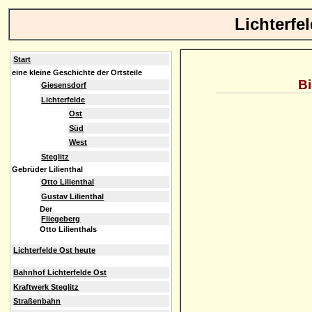
Lichterfe
Start
eine kleine Geschichte der Ortsteile
Bi
Giesensdorf
Lichterfelde
Ost
Süd
West
Steglitz
Gebrüder Lilienthal
Otto Lilienthal
Gustav Lilienthal
Der
Fliegeberg
Otto Lilienthals
Lichterfelde Ost heute
Bahnhof Lichterfelde Ost
Kraftwerk Steglitz
Straßenbahn