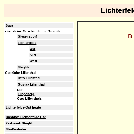
Lichterfe
Start
eine kleine Geschichte der Ortsteile
Bi
Giesensdorf
Lichterfelde
Ost
Süd
West
Steglitz
Gebrüder Lilienthal
Otto Lilienthal
Gustav Lilienthal
Der
Fliegeberg
Otto Lilienthals
Lichterfelde Ost heute
Bahnhof Lichterfelde Ost
Kraftwerk Steglitz
Straßenbahn