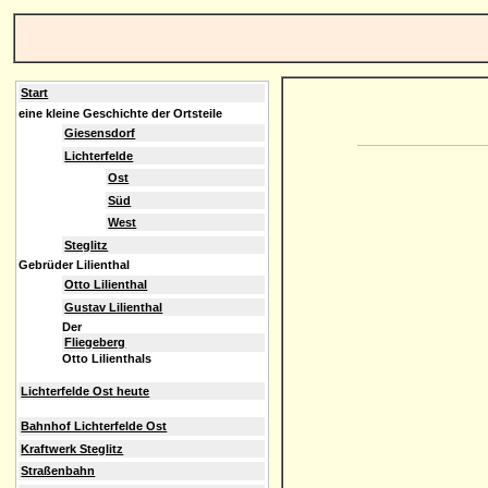
Start
eine kleine Geschichte der Ortsteile
Giesensdorf
Lichterfelde
Ost
Süd
West
Steglitz
Gebrüder Lilienthal
Otto Lilienthal
Gustav Lilienthal
Der
Fliegeberg
Otto Lilienthals
Lichterfelde Ost heute
Bahnhof Lichterfelde Ost
Kraftwerk Steglitz
Straßenbahn