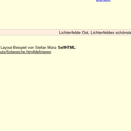
Lichterfelde Ost, Lichterfeldes schönst
m Layout-Beispiel von Stefan Münz
SelfHTML
:
outs/fixbereiche.htm#definieren