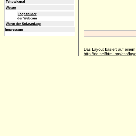
Teltowkanal
Wetter
Tagesbilder
der Webcam
Werte der Solaranlage
Impressum
Das Layout basiert auf eine
http://de.selfhtml.org/css/lay