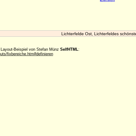
Lichterfelde Ost, Lichterfeldes schönst
m Layout-Beispiel von Stefan Münz
SelfHTML
:
outs/fixbereiche.htm#definieren