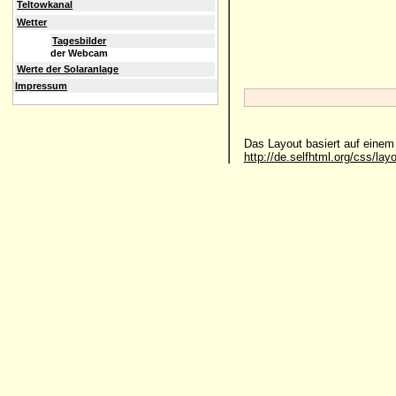
Teltowkanal
Wetter
Tagesbilder
der Webcam
Werte der Solaranlage
Impressum
Das Layout basiert auf eine
http://de.selfhtml.org/css/lay