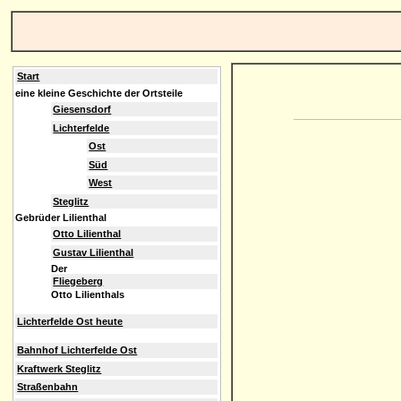
Start
eine kleine Geschichte der Ortsteile
Giesensdorf
Lichterfelde
Ost
Süd
West
Steglitz
Gebrüder Lilienthal
Otto Lilienthal
Gustav Lilienthal
Der
Fliegeberg
Otto Lilienthals
Lichterfelde Ost heute
Bahnhof Lichterfelde Ost
Kraftwerk Steglitz
Straßenbahn