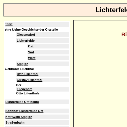
Lichterfe
Start
eine kleine Geschichte der Ortsteile
Bi
Giesensdorf
Lichterfelde
Ost
Süd
West
Steglitz
Gebrüder Lilienthal
Otto Lilienthal
Gustav Lilienthal
Der
Fliegeberg
Otto Lilienthals
Lichterfelde Ost heute
Bahnhof Lichterfelde Ost
Kraftwerk Steglitz
Straßenbahn