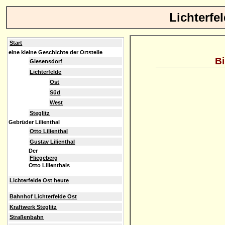
Lichterfe
Start
eine kleine Geschichte der Ortsteile
Bi
Giesensdorf
Lichterfelde
Ost
Süd
West
Steglitz
Gebrüder Lilienthal
Otto Lilienthal
Gustav Lilienthal
Der
Fliegeberg
Otto Lilienthals
Lichterfelde Ost heute
Bahnhof Lichterfelde Ost
Kraftwerk Steglitz
Straßenbahn